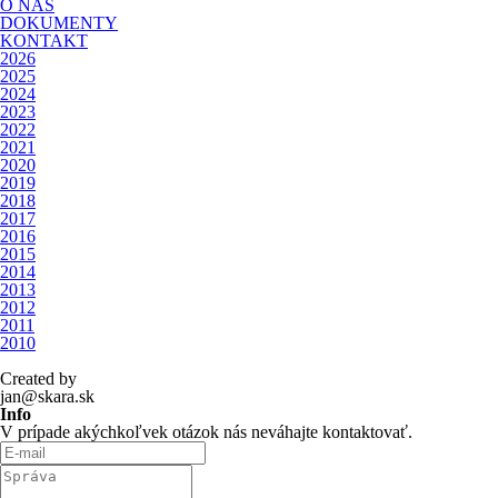
O NÁS
DOKUMENTY
KONTAKT
2026
2025
2024
2023
2022
2021
2020
2019
2018
2017
2016
2015
2014
2013
2012
2011
2010
Created by
jan@skara.sk
Info
V prípade akýchkoľvek otázok nás neváhajte kontaktovať.